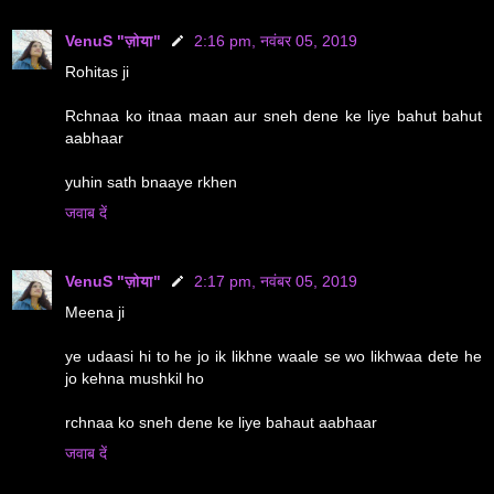
VenuS "ज़ोया"
2:16 pm, नवंबर 05, 2019
Rohitas ji
Rchnaa ko itnaa maan aur sneh dene ke liye bahut bahut
aabhaar
yuhin sath bnaaye rkhen
जवाब दें
VenuS "ज़ोया"
2:17 pm, नवंबर 05, 2019
Meena ji
ye udaasi hi to he jo ik likhne waale se wo likhwaa dete he
jo kehna mushkil ho
rchnaa ko sneh dene ke liye bahaut aabhaar
जवाब दें