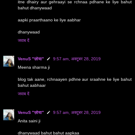
itne dhairy aur gehraayi se rchnaa pdhane ke liye bahut
bahut dhanywaad
aapki praarthaano ke liye aabhar
dhanywaad
जवाब दें
VenuS "ज़ोया"
9:57 am, अक्टूबर 28, 2019
Meena sharma ji
blog tak aane, rchnaayen pdhne aur sraahne ke liye bahut
bahut aabhaar
जवाब दें
VenuS "ज़ोया"
9:57 am, अक्टूबर 28, 2019
Anita saini ji
dhanywaad bahut bahut aapkaa